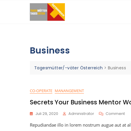
Skip
to
content
Business
Tagesmütter/-väter Österreich
>
Business
CO-OPERATE
MANANGEMENT
Secrets Your Business Mentor Wo
On
Juli 29, 2020
Administrator
Comment
Sec
Repudiandae illo in lorem nostrum augue aut at a
You
Bus