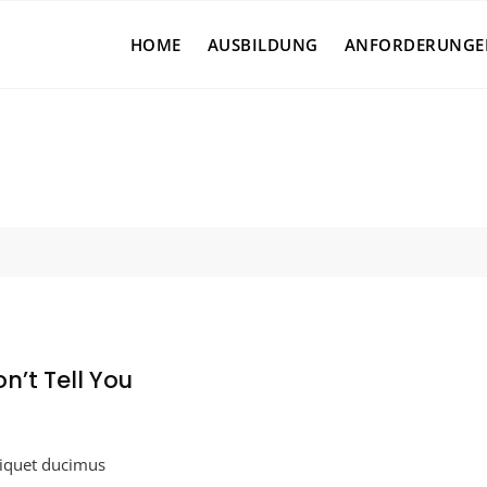
HOME
AUSBILDUNG
ANFORDERUNGE
n’t Tell You
rets
liquet ducimus
r
iness