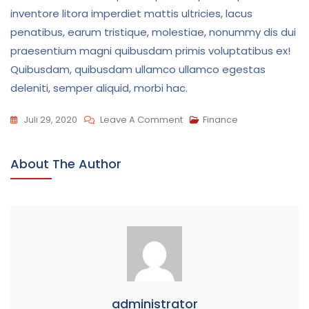
inventore litora imperdiet mattis ultricies, lacus
penatibus, earum tristique, molestiae, nonummy dis dui
praesentium magni quibusdam primis voluptatibus ex!
Quibusdam, quibusdam ullamco ullamco egestas
deleniti, semper aliquid, morbi hac.
On
Juli 29, 2020
Leave A Comment
Finance
We
Deal
About The Author
With
Best
Business
Managment
administrator